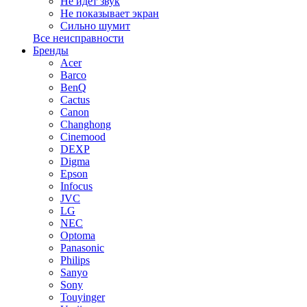
Не идет звук
Не показывает экран
Сильно шумит
Все неисправности
Бренды
Acer
Barco
BenQ
Cactus
Canon
Changhong
Cinemood
DEXP
Digma
Epson
Infocus
JVC
LG
NEC
Optoma
Panasonic
Philips
Sanyo
Sony
Touyinger