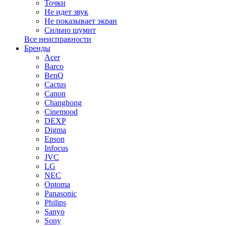
Точки
Не идет звук
Не показывает экран
Сильно шумит
Все неисправности
Бренды
Acer
Barco
BenQ
Cactus
Canon
Changhong
Cinemood
DEXP
Digma
Epson
Infocus
JVC
LG
NEC
Optoma
Panasonic
Philips
Sanyo
Sony