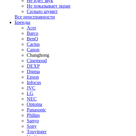
Не идет звук
Не показывает экран
Сильно шумит
Все неисправности
Бренды
Acer
Barco
BenQ
Cactus
Canon
Changhong
Cinemood
DEXP
Digma
Epson
Infocus
JVC
LG
NEC
Optoma
Panasonic
Philips
Sanyo
Sony
Touyinger