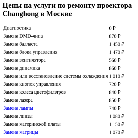
Цены на услуги по ремонту проектора
Changhong в Москве
Диагностика
0
₽
Замена DMD-чипа
870
₽
Замена балласта
1 450
₽
Замена блока управления
1 470
₽
Замена вентилятора
560
₽
Замена динамика
860
₽
Замена или восстановление системы охлаждения
1 010
₽
Замена кнопок управления
720
₽
Замена колеса цветофильтров
840
₽
Замена лазера
850
₽
Замена лампы
740
₽
Замена линзы
1 080
₽
Замена материнской платы
1 150
₽
Замена матрицы
1 070
₽