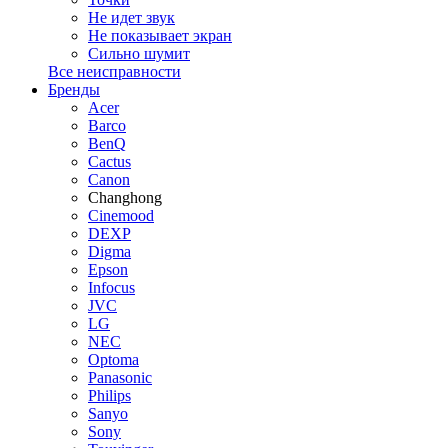
Не идет звук
Не показывает экран
Сильно шумит
Все неисправности
Бренды
Acer
Barco
BenQ
Cactus
Canon
Changhong
Cinemood
DEXP
Digma
Epson
Infocus
JVC
LG
NEC
Optoma
Panasonic
Philips
Sanyo
Sony