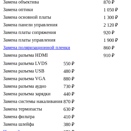
Замена объектива
870
₽
Замена оптики
1 050
₽
Замена основной платы
1 300
₽
Замена панели управления
2 120
₽
Замена платы сопряжения
920
₽
Замена платы управления
1 900
₽
Замена поляризационной пленки
860
₽
Замена разъема HDMI
910
₽
Замена разъема LVDS
550
₽
Замена разъема USB
480
₽
Замена разъема VGA
880
₽
Замена разъема аудио
730
₽
Замена разъема зарядки
440
₽
Замена системы накаливания
870
₽
Замена термопасты
630
₽
Замена фильтра
410
₽
Замена шлейфа
380
₽