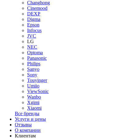
Changhong
Cinemood
DEXP
Digma
Epson
Infocus
JVC
LG
NEC
Optoma
Panasonic
Philips
Sanyo
Sony
Touyinger
Umiio
ViewSonic
Wanbo
Xgimi
Xiaomi
Все бренды
Услуги и цены
Отзывы
О компании
Клиентам