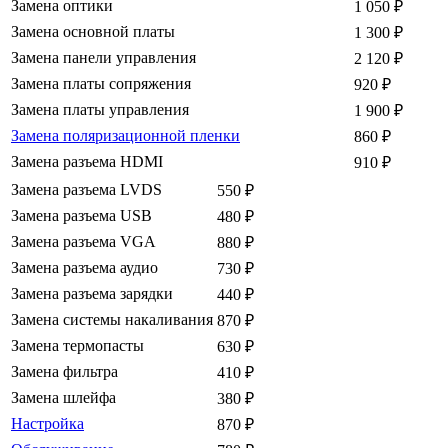
Замена оптики
1 050
₽
Замена основной платы
1 300
₽
Замена панели управления
2 120
₽
Замена платы сопряжения
920
₽
Замена платы управления
1 900
₽
Замена поляризационной пленки
860
₽
Замена разъема HDMI
910
₽
Замена разъема LVDS
550
₽
Замена разъема USB
480
₽
Замена разъема VGA
880
₽
Замена разъема аудио
730
₽
Замена разъема зарядки
440
₽
Замена системы накаливания
870
₽
Замена термопасты
630
₽
Замена фильтра
410
₽
Замена шлейфа
380
₽
Настройка
870
₽