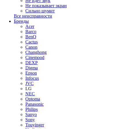
Не идет звук
Не показывает экран
Сильно шумит
Все неисправности
Бренды
Acer
Barco
BenQ
Cactus
Canon
Changhong
Cinemood
DEXP
Digma
Epson
Infocus
JVC
LG
NEC
Optoma
Panasonic
Philips
Sanyo
Sony
Touyinger