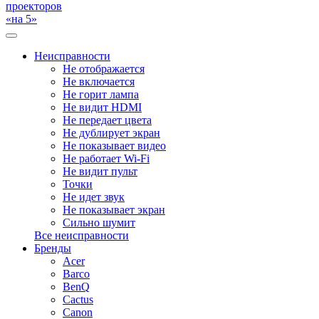
проекторов
«на 5»
Неисправности
Не отображается
Не включается
Не горит лампа
Не видит HDMI
Не передает цвета
Не дублирует экран
Не показывает видео
Не работает Wi-Fi
Не видит пульт
Точки
Не идет звук
Не показывает экран
Сильно шумит
Все неисправности
Бренды
Acer
Barco
BenQ
Cactus
Canon