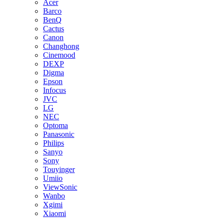
Acer
Barco
BenQ
Cactus
Canon
Changhong
Cinemood
DEXP
Digma
Epson
Infocus
JVC
LG
NEC
Optoma
Panasonic
Philips
Sanyo
Sony
Touyinger
Umiio
ViewSonic
Wanbo
Xgimi
Xiaomi