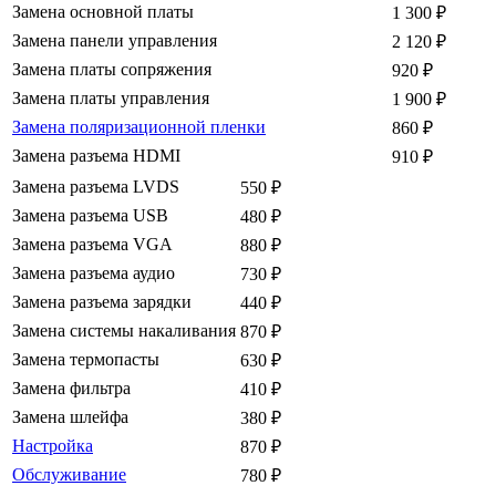
Замена основной платы
1 300
₽
Замена панели управления
2 120
₽
Замена платы сопряжения
920
₽
Замена платы управления
1 900
₽
Замена поляризационной пленки
860
₽
Замена разъема HDMI
910
₽
Замена разъема LVDS
550
₽
Замена разъема USB
480
₽
Замена разъема VGA
880
₽
Замена разъема аудио
730
₽
Замена разъема зарядки
440
₽
Замена системы накаливания
870
₽
Замена термопасты
630
₽
Замена фильтра
410
₽
Замена шлейфа
380
₽
Настройка
870
₽
Обслуживание
780
₽