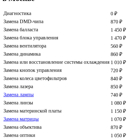
Диагностика
0
₽
Замена DMD-чипа
870
₽
Замена балласта
1 450
₽
Замена блока управления
1 470
₽
Замена вентилятора
560
₽
Замена динамика
860
₽
Замена или восстановление системы охлаждения
1 010
₽
Замена кнопок управления
720
₽
Замена колеса цветофильтров
840
₽
Замена лазера
850
₽
Замена лампы
740
₽
Замена линзы
1 080
₽
Замена материнской платы
1 150
₽
Замена матрицы
1 070
₽
Замена объектива
870
₽
Замена оптики
1 050
₽