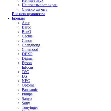
Не идет звук
Не показывает экран
Сильно шумит
Все неисправности
Бренды
Acer
Barco
BenQ
Cactus
Canon
Changhong
Cinemood
DEXP
Digma
Epson
Infocus
JVC
LG
NEC
Optoma
Panasonic
Philips
Sanyo
Sony
Touyinger