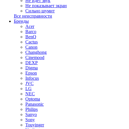
Не идет звук
Не показывает экран
Сильно шумит
Все неисправности
Бренды
Acer
Barco
BenQ
Cactus
Canon
Changhong
Cinemood
DEXP
Digma
Epson
Infocus
JVC
LG
NEC
Optoma
Panasonic
Philips
Sanyo
Sony
Touyinger