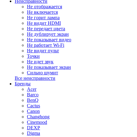
Неисправности
Не отображается
Не включается
Не горит лампа
Не видит HDMI
Не передает цвета
Не дублирует экран
Не показывает видео
Не работает Wi-Fi
Не видит пульт
Точки
Не идет звук
Не показывает экран
Сильно шумит
Все неисправности
Бренды
Acer
Barco
BenQ
Cactus
Canon
Changhong
Cinemood
DEXP
Digma