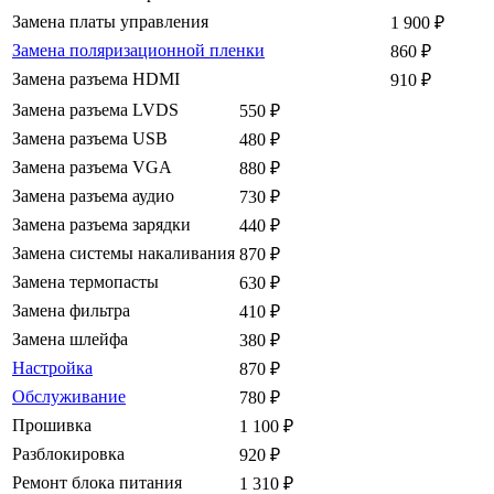
Замена платы управления
1 900
₽
Замена поляризационной пленки
860
₽
Замена разъема HDMI
910
₽
Замена разъема LVDS
550
₽
Замена разъема USB
480
₽
Замена разъема VGA
880
₽
Замена разъема аудио
730
₽
Замена разъема зарядки
440
₽
Замена системы накаливания
870
₽
Замена термопасты
630
₽
Замена фильтра
410
₽
Замена шлейфа
380
₽
Настройка
870
₽
Обслуживание
780
₽
Прошивка
1 100
₽
Разблокировка
920
₽
Ремонт блока питания
1 310
₽